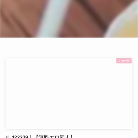
未分類
d_422329｜【無料エロ同人】