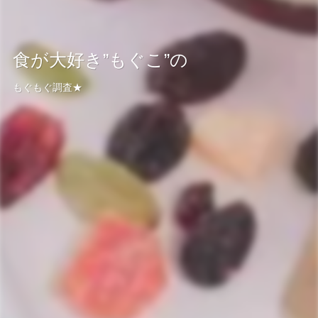
食が大好き”もぐこ”の
もぐもぐ調査★