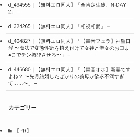
d_434555｜【無料エロ同人】「全肯定生徒。N-DAY
2」 –
d_324265｜【無料エロ同人】「相視相愛」 –
d_404827｜【無料エロ同人】「【轟音フェラ】神聖口
淫 〜魔法で変態性癖を植え付けて女神と聖女のお口ま
●こでチン媚びさせる〜」 –
d_446680｜【無料エロ同人】「【轟音オホ】新妻です
よね？ 〜先月結婚したばかりの義母が欲求不満すぎ
て……〜」 –
カテゴリー
【PR】