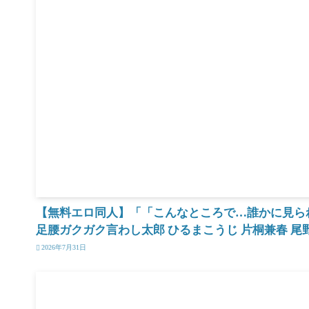
【無料エロ同人】「「こんなところで…誰かに見られ
足腰ガクガク言わし太郎 ひるまこうじ 片桐兼春 尾野けぬじ
2026年7月31日