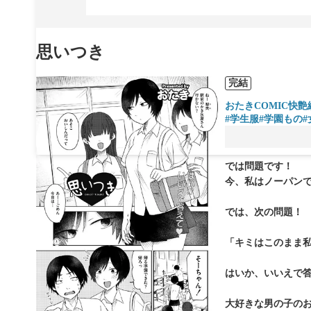
思いつき
完結
おたき
COMIC快
#学生服
#学園もの
では問題です！
今、私はノーパン
では、次の問題！
「キミはこのまま
はいか、いいえで
大好きな男の子の