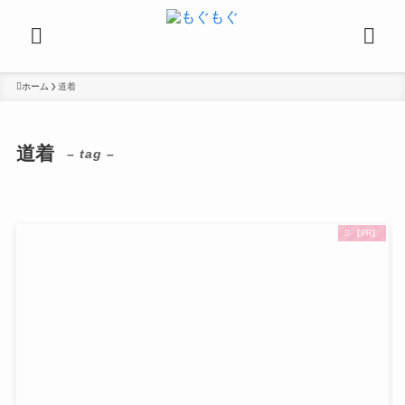
ホーム
道着
道着
– tag –
【PR】