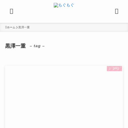
ホーム
黒澤一重
黒澤一重
– tag –
【PR】