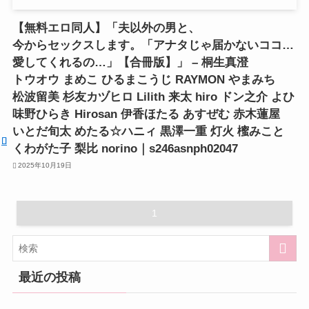
【無料エロ同人】「夫以外の男と、
今からセックスします。「アナタじゃ届かないココ…
愛してくれるの…」【合冊版】」 – 桐生真澄
トウオウ まめこ ひるまこうじ RAYMON やまみち
松波留美 杉友カヅヒロ Lilith 来太 hiro ドン之介 よひ
味野ひらき Hirosan 伊香ほたる あすぜむ 赤木蓮屋
いとだ旬太 めたる☆ハニィ 黒澤一重 灯火 櫁みこと
くわがた子 梨比 norino｜s246asnph02047
2025年10月19日
1
最近の投稿